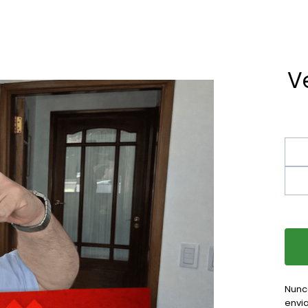
V
Nunc
envia