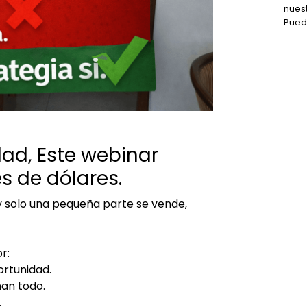
nues
Pued
dad, Este webinar
s de dólares.
 solo una pequeña parte se vende,
r:
ortunidad.
nan todo.
.