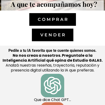
A que te acompañamos hoy?
C O M P R A R
r
V E N D E R
p
Pedile a tu IA favorita que te cuente quienes somos.
No nos creas a nosotros. Preguntale a la
Inteligencia Artificial qué opina de Estudio GALAS.
Analizá nuestras reseñas, trayectoria, reputación y
presencia digital utilizando la IA que prefieras.
s
Que dice Chat GPT...